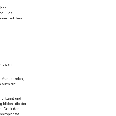
igen
se. Das
einen solchen
gendwann
im Mundbereich,
h auch die
g erkannt und
 bilden, die der
en. Dank der
ahnimplantat