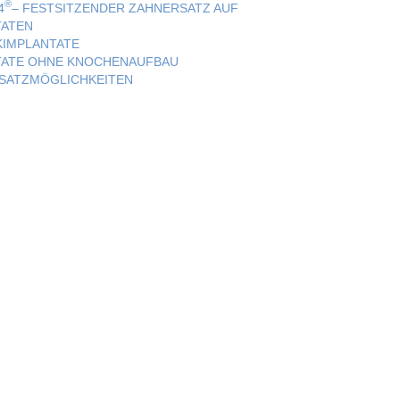
®
4
– FESTSITZENDER ZAHNERSATZ AUF
TATEN
KIMPLANTATE
TATE OHNE KNOCHENAUFBAU
SATZMÖGLICHKEITEN