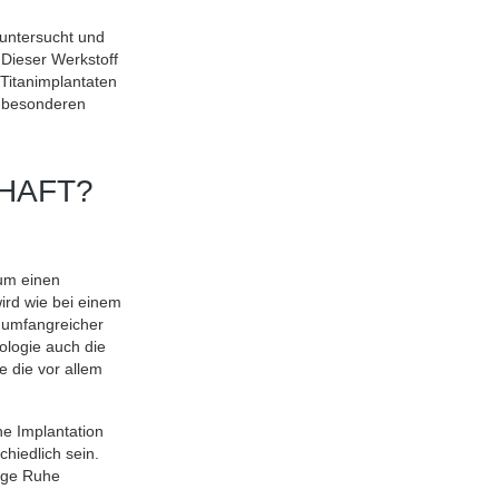
 untersucht und
 Dieser Werkstoff
 Titanimplantaten
f besonderen
HAFT?
 um einen
ird wie bei einem
r umfangreicher
ologie auch die
e die vor allem
ne Implantation
hiedlich sein.
Tage Ruhe