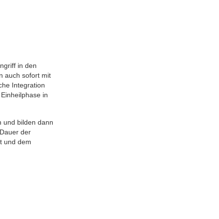
griff in den
n auch sofort mit
che Integration
Einheilphase in
n und bilden dann
 Dauer der
ät und dem