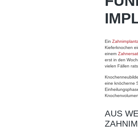
FUN
IMP
Ein
Zahnimplanta
Kieferknochen ei
einem
Zahnersat
erst in den Woch
vielen Fällen rat
Knochenneubilden
eine knöcherne S
Einheilungsphase
Knochenvolumen 
AUS WE
ZAHNIM