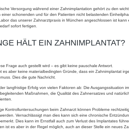
rische Versorgung während einer Zahnimplantation gehört zu den wicht
einer schonenden und für den Patienten nicht belastenden Einheilpha
abor das unserer Zahnarztpraxis in München angeschlossen ist kann 
darf sofort fertigen.
NGE HÄLT EIN ZAHNIMPLANTAT?
se Frage auch gestellt wird – es gibt keine pauschale Antwort.
bt es aber keine materialbedingten Gründe, dass ein Zahnimplantat ir
muss. Dies die gute Nachricht.
der langfristige Erfolg von vielen Faktoren ab: Die Ausgangssituation 
begleitenden Maßnahmen, die Qualität des Zahnersatzes und natürlic
ienten.
ge Kontrolluntersuchungen beim Zahnarzt können Probleme rechtzeiti
 werden. Vernachlässigt man dies kann sich eine chronische Entzündung
 bemerkt. Dies kann im Ernstfall auch zum Verlust des Implantates führ
en ist es aber in der Regel möglich, auch an dieser Stelle ein neues Z