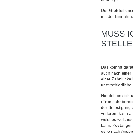
Der Großteil uns
mit der Einnahm
MUSS I
STELLE
Das kommt darauf
auch nach einer 
einer Zahnlücke 
unterschiedliche
Handelt es sich 
(Frontzahnberei
der Befestigung 
verloren, kann a
welches welches
kann. Kostengüns
es je nach Anspr