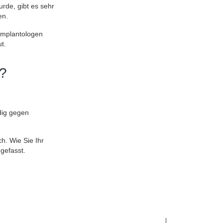
rde, gibt es sehr
en.
 Implantologen
t.
?
dig gegen
h. Wie Sie Ihr
gefasst.