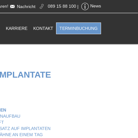
ren!
089 15 88 100
News
Nachricht
|
KARRIERE
KONTAKT
TERMINBUCHUNG
IMPLANTATE
EN
NAUFBAU
FT
SATZ AUF IMPLANTATEN
ÄHNE AN EINEM TAG