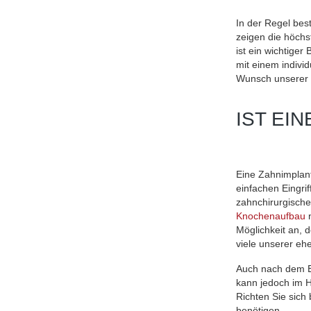
In der Regel bes
zeigen die höchs
ist ein wichtiger
mit einem indivi
Wunsch unserer P
IST EI
Eine Zahnimplanta
einfachen Eingri
zahnchirurgischen
Knochenaufbau
n
Möglichkeit an, d
viele unserer eh
Auch nach dem Ei
kann jedoch im H
Richten Sie sich 
benötigen.