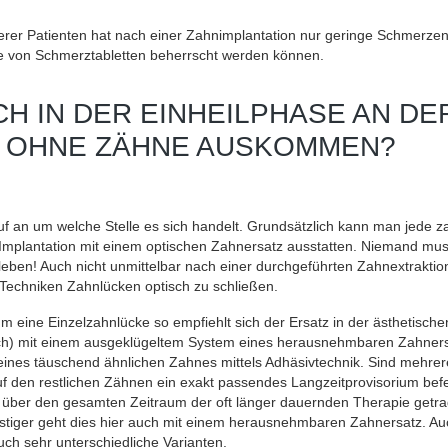
erer Patienten hat nach einer Zahnimplantation nur geringe Schmerzen,
e von Schmerztabletten beherrscht werden können.
CH IN DER EINHEILPHASE AN DE
 OHNE ZÄHNE AUSKOMMEN?
 an um welche Stelle es sich handelt. Grundsätzlich kann man jede za
Implantation mit einem optischen Zahnersatz ausstatten. Niemand mus
leben! Auch nicht unmittelbar nach einer durchgeführten Zahnextraktion
 Techniken Zahnlücken optisch zu schließen.
um eine Einzelzahnlücke so empfiehlt sich der Ersatz in der ästhetisch
ch) mit einem ausgeklügeltem System eines herausnehmbaren Zahners
eines täuschend ähnlichen Zahnes mittels Adhäsivtechnik. Sind mehre
uf den restlichen Zähnen ein exakt passendes Langzeitprovisorium befe
 über den gesamten Zeitraum der oft länger dauernden Therapie getr
tiger geht dies hier auch mit einem herausnehmbaren Zahnersatz. Auc
uch sehr unterschiedliche Varianten.