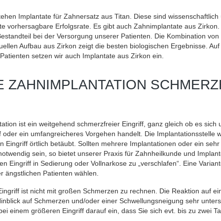
tehen Implantate für Zahnersatz aus Titan. Diese sind wissenschaftlich
te vorhersagbare Erfolgsrate. Es gibt auch Zahnimplantate aus Zirkon.
 Bestandteil bei der Versorgung unserer Patienten. Die Kombination von
duellen Aufbau aus Zirkon zeigt die besten biologischen Ergebnisse. Au
atienten setzen wir auch Implantate aus Zirkon ein.
NE ZAHNIMPLANTATION SCHMERZ
tion ist ein weitgehend schmerzfreier Eingriff, ganz gleich ob es sich
ff oder ein umfangreicheres Vorgehen handelt. Die Implantationsstelle w
 Eingriff örtlich betäubt. Sollten mehrere Implantationen oder ein seh
otwendig sein, so bietet unserer Praxis für Zahnheilkunde und Implant
en Eingriff in Sedierung oder Vollnarkose zu „verschlafen“. Eine Variant
er ängstlichen Patienten wählen.
ngriff ist nicht mit großen Schmerzen zu rechnen. Die Reaktion auf ei
inblick auf Schmerzen und/oder einer Schwellungsneigung sehr untersc
bei einem größeren Eingriff darauf ein, dass Sie sich evt. bis zu zwei 