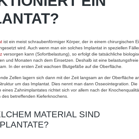
KTIONIERT EIN
LANTAT?
t
ist ein meist schraubenförmiger Körper, der in einem chirurgischen Ein
ngesetzt wird. Auch wenn man ein solches Implantat in speziellen Fälle
z
versorgen kann (Sofortbelastung), so erfolgt die tatsächliche biologis
en und Monaten nach dem Einsetzen. Deshalb ist eine belastungsfreie 
sam. In der ersten Zeit wachsen Blutgefäße auf die Oberfläche.
de Zellen lagern sich dann mit der Zeit langsam an der Oberfläche a
truktur um das Implantat. Dies nennt man dann Osseointegration. Die
 eines Zahnimplantates richtet sich vor allem nach der Knochenqualit
des betreffenden Kieferknochens.
LCHEM MATERIAL SIND
PLANTATE?