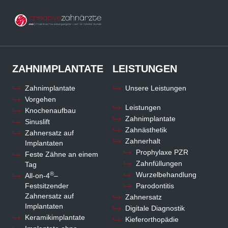
ZAHNIMPLANTATE
LEISTUNGEN
Zahnimplantate
Unsere Leistungen
Vorgehen
Leistungen
Knochenaufbau
Zahnimplantate
Sinuslift
Zahnästhetik
Zahnersatz auf
Zahnerhalt
Implantaten
Prophylaxe PZR
Feste Zähne an einem
Zahnfüllungen
Tag
®
Wurzelbehandlung
All-on-4
–
Festsitzender
Parodontitis
Zahnersatz auf
Zahnersatz
Implantaten
Digitale Diagnostik
Keramikimplantate
Kieferorthopädie