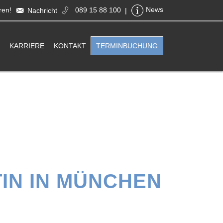
ren!
089 15 88 100
News
Nachricht
|
KARRIERE
KONTAKT
TERMINBUCHUNG
IN IN MÜNCHEN