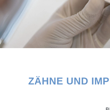
ZÄHNE UND IM
B