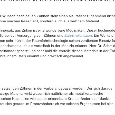
r Wunsch nach neuen Zähnen stellt einen als Patient zunehmend nicht
hne machen lassen soll, sondern auch aus welchem Material.
hnersatz aus Zirkon ist eine wunderbare Möglichkeit! Dieser hochmodern
lle bei der Versorgung von Zähnen und
Zahnimplantaten
. Ein Werkstof
hon sehr früh in der Raumfahrttechnologie seinen verdienten Einsatz f
genschaften auch als vorteilhaft in der Medizin erkannt. Herr Dr. Schmi
seinander gesetzt und sehr bald die Vorteile dieses Materials in der 
brauchsmuster) erkannt und praktisch angewendet.
ersetzenden Zähnen in der Farbe angepasst werden. Der sich daraus
ässige Material wirkt wesentlich natürlicher als metallkeramische
tischen Nachteilen wie später erkennbare Kronenränder oder dunkle
htet sich gerade im Frontzahnbereich vor solchen Ergebnissen bei sich