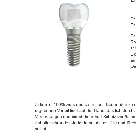
De
Zä
Za
Ro
sc
Ei
au
Ge
Zirkon ist 100% weiß und kann nach Bedarf den zu 
ergebende Vorteil liegt auf der Hand: das lichtdurchl
Versorgungen und bietet dauerhaft Schutz vor ästhe
Zahnfleischränder. Jeder kennt diese Fälle und fürc
selbst.