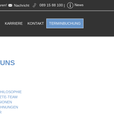
ren!
089 15 88 100
News
Nachricht
|
KARRIERE
KONTAKT
TERMINBUCHUNG
 UNS
HILOSOPHIE
ZTE-TEAM
SIONEN
CHNUNGEN
R