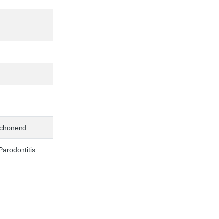
schonend
arodontitis