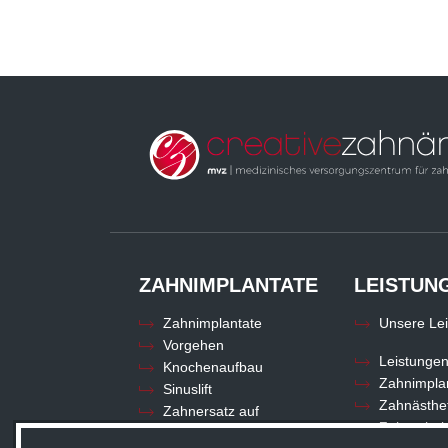
ZAHNIMPLANTATE
LEISTUN
Zahnimplantate
Unsere Le
Vorgehen
Leistunge
Knochenaufbau
Zahnimpla
Sinuslift
Zahnästhet
Zahnersatz auf
Zahnerhalt
Implantaten