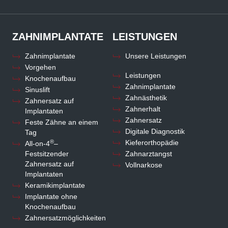
ZAHNIMPLANTATE
LEISTUNGEN
Zahnimplantate
Unsere Leistungen
Vorgehen
Leistungen
Knochenaufbau
Zahnimplantate
Sinuslift
Zahnästhetik
Zahnersatz auf
Zahnerhalt
Implantaten
Zahnersatz
Feste Zähne an einem
Digitale Diagnostik
Tag
®
Kieferorthopädie
All-on-4
–
Festsitzender
Zahnarztangst
Zahnersatz auf
Vollnarkose
Implantaten
Keramikimplantate
Implantate ohne
Knochenaufbau
Zahnersatzmöglichkeiten