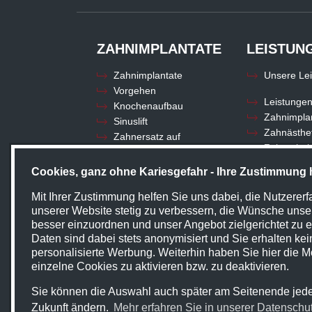
ZAHNIMPLANTATE
LEISTUN
Zahnimplantate
Unsere Le
Vorgehen
Leistunge
Knochenaufbau
Zahnimpla
Sinuslift
Zahnästhet
Zahnersatz auf
Zahnerhalt
Implantaten
Zahnersat
Feste Zähne an einem Tag
Cookies, ganz ohne Kariesgefahr - Ihre Zustimmung hi
Digitale Di
®
All-on-4
– Festsitzender
Kieferorth
Zahnersatz auf
Mit Ihrer Zustimmung helfen Sie uns dabei, die Nutzererf
Implantaten
Zahnarzta
unserer Website stetig zu verbessern, die Wünsche unse
Keramikimplantate
Vollnarkos
besser einzuordnen und unser Angebot zielgerichtet zu er
Daten sind dabei stets anonymisiert und Sie erhalten kei
Implantate ohne
personalisierte Werbung. Weiterhin haben Sie hier die Mö
Knochenaufbau
einzelne Cookies zu aktivieren bzw. zu deaktivieren.
Zahnersatzmöglichkeiten
Sie können die Auswahl auch später am Seitenende jeder
Zukunft ändern.
Mehr erfahren Sie in unserer Datenschu