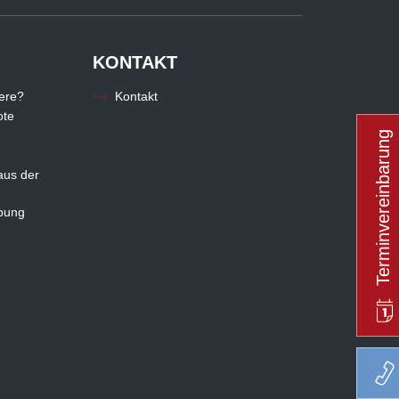
KONTAKT
iere?
Kontakt
ote
Terminvereinbarung
aus der
rbung