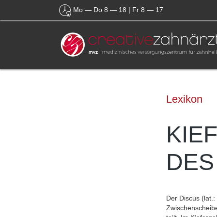
Mo — Do 8 — 18 | Fr 8 — 17
Zum Hauptinhalt springen
Lexikon
KIE
DES
Der Discus (lat.
Zwischenscheibe