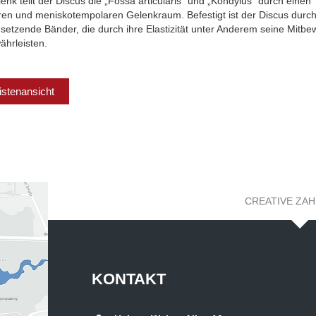
elenk teilt der Discus die „Fossa articularis“ und „Kondylus“ durch einen
en und meniskotempolaren Gelenkraum. Befestigt ist der Discus durch
setzende Bänder, die durch ihre Elastizität unter Anderem seine Mitb
hrleisten.
istenansicht
CREATIVE ZA
KONTAKT