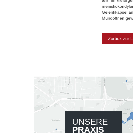
teilt. Im Kieferg
meniskokondylär
Gelenkkapsel an
Mundöffnen gewä
Zurück zur L
UNSERE
PRAXIS