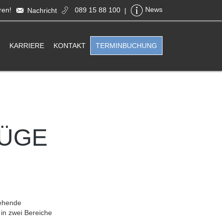
ren!
089 15 88 100
News
Nachricht
|
KARRIERE
KONTAKT
TERMINBUCHUNG
FÜGE
tehende
in zwei Bereiche