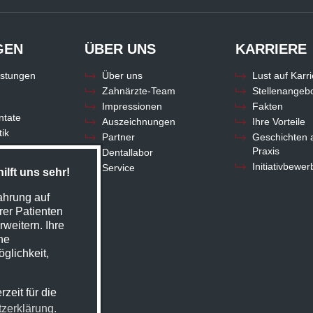
GEN
ÜBER UNS
KARRIERE
istungen
Über uns
Lust auf Karr
Zahnärzte-Team
Stellenangeb
n
Impressionen
Fakten
ntate
Auszeichnungen
Ihre Vorteile
ik
Partner
Geschichten 
Praxis
Dentallabor
z
Initiativbewe
Service
lft uns sehr!
agnostik
opädie
ahrung auf
ngst
rer Patienten
e
weitern. Ihre
ne
glichkeit,
zeit für die
tzerklärung.