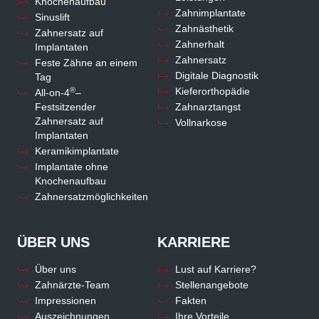
Knochenaufbau
Zahnimplantate
Sinuslift
Zahnästhetik
Zahnersatz auf
Zahnerhalt
Implantaten
Zahnersatz
Feste Zähne an einem
Digitale Diagnostik
Tag
®
Kieferorthopädie
All-on-4
–
Festsitzender
Zahnarztangst
Zahnersatz auf
Vollnarkose
Implantaten
Keramikimplantate
Implantate ohne
Knochenaufbau
Zahnersatzmöglichkeiten
ÜBER UNS
KARRIERE
Über uns
Lust auf Karriere?
Zahnärzte-Team
Stellenangebote
Impressionen
Fakten
Auszeichnungen
Ihre Vorteile