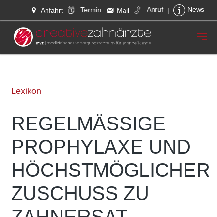
Anruf
Termin
News
Anfahrt
Mail
|
Zum Hauptinhalt springen
Lexikon
REGELMÄSSIGE
PROPHYLAXE UND
HÖCHSTMÖGLICHER
ZUSCHUSS ZU
ZAHNERSAT