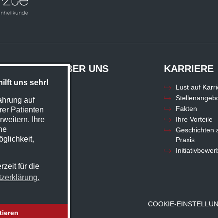
GEN
ÜBER UNS
KARRIERE
lft uns sehr!
istungen
Lust auf Karr
Stellenangeb
ahrung auf
Fakten
rer Patienten
weitern. Ihre
Ihre Vorteile
ne
Geschichten 
glichkeit,
Praxis
Initiativbewe
zeit für die
tzerklärung.
COOKIE-EINSTELLU
tieren