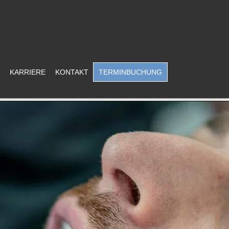
KARRIERE
KONTAKT
TERMINBUCHUNG
089 15 88 100
COVID-19
Nachricht
|