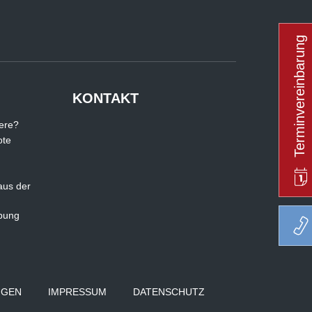
Terminvereinbarung
KONTAKT
iere?
ote
aus der
rbung
NGEN
IMPRESSUM
DATENSCHUTZ